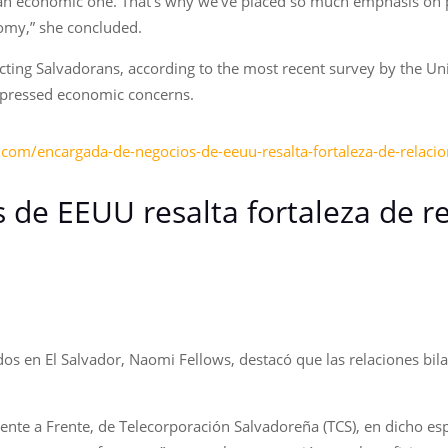
lso an economic one. That’s why we’ve placed so much emphasis on
nomy,” she concluded.
cting Salvadorans, according to the most recent survey by the Univ
xpressed economic concerns.
.com/encargada-de-negocios-de-eeuu-resalta-fortaleza-de-relacion
de EEUU resalta fortaleza de rel
s en El Salvador, Naomi Fellows, destacó que las relaciones bilat
Frente a Frente, de Telecorporación Salvadoreña (TCS), en dicho e