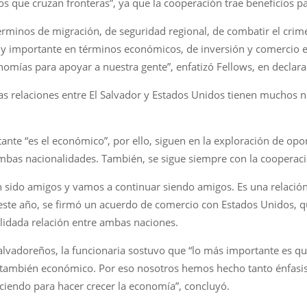
s que cruzan fronteras”, ya que la cooperación trae beneficios pa
rminos de migración, de seguridad regional, de combatir el crime
uy importante en términos económicos, de inversión y comercio 
as para apoyar a nuestra gente”, enfatizó Fellows, en declaracio
s relaciones entre El Salvador y Estados Unidos tienen muchos niv
te “es el económico”, por ello, siguen en la exploración de opo
bas nacionalidades. También, se sigue siempre con la cooperación
n sido amigos y vamos a continuar siendo amigos. Es una relaci
este año, se firmó un acuerdo de comercio con Estados Unidos, qu
lidada relación entre ambas naciones.
salvadoreños, la funcionaria sostuvo que “lo más importante es qu
o también económico. Por eso nosotros hemos hecho tanto énfasis 
aciendo para hacer crecer la economía”, concluyó.