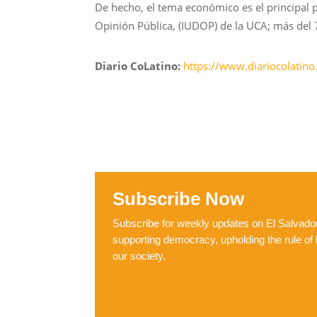
De hecho, el tema económico es el principal p
Opinión Pública, (IUDOP) de la UCA; más del
Diario CoLatino:
https://www.diariocolatino
Subscribe Now
Subscribe for weekly updates on El Salvador,
supporting democracy, upholding the rule of 
our society.