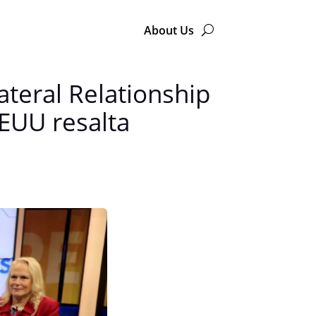
About Us
lateral Relationship
EUU resalta