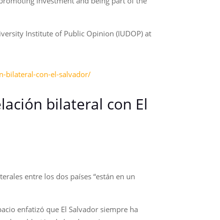
 promoting investment and being part of the
ersity Institute of Public Opinion (IUDOP) at
-bilateral-con-el-salvador/
ación bilateral con El
erales entre los dos países “están en un
spacio enfatizó que El Salvador siempre ha