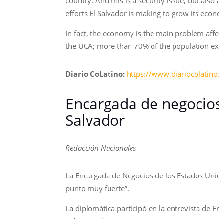
country. And this is a security issue, but a
efforts El Salvador is making to grow its eco
In fact, the economy is the main problem affe
the UCA; more than 70% of the population e
Diario CoLatino:
https://www.diariocolatino
Encargada de negocios 
Salvador
Redacción Nacionales
La Encargada de Negocios de los Estados Unido
punto muy fuerte”.
La diplomática participó en la entrevista de 