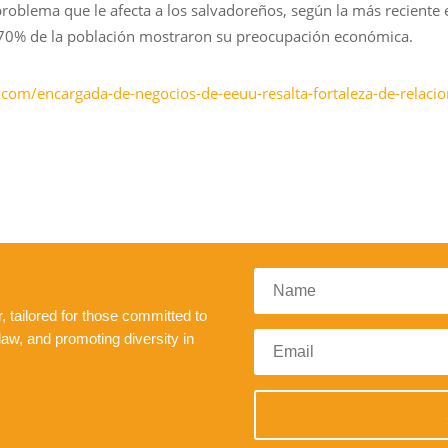
roblema que le afecta a los salvadoreños, según la más reciente e
 70% de la población mostraron su preocupación económica.
.com/encargada-de-negocios-de-eeuu-resalta-fortaleza-de-relacion
 tailored for those committed to
law, and promoting diversity in