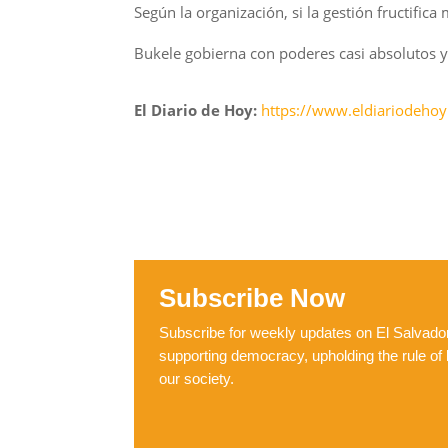
Según la organización, si la gestión fructific
Bukele gobierna con poderes casi absolutos y
El Diario de Hoy:
https://www.eldiariodehoy
Subscribe Now
Subscribe for weekly updates on El Salvador,
supporting democracy, upholding the rule of 
our society.