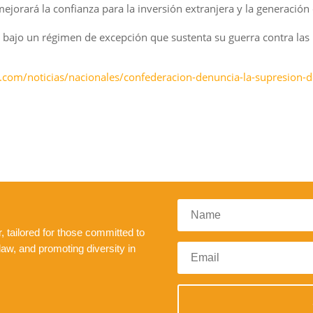
a mejorará la confianza para la inversión extranjera y la generació
 bajo un régimen de excepción que sustenta su guerra contra las 
.com/noticias/nacionales/confederacion-denuncia-la-supresion-
 tailored for those committed to
law, and promoting diversity in