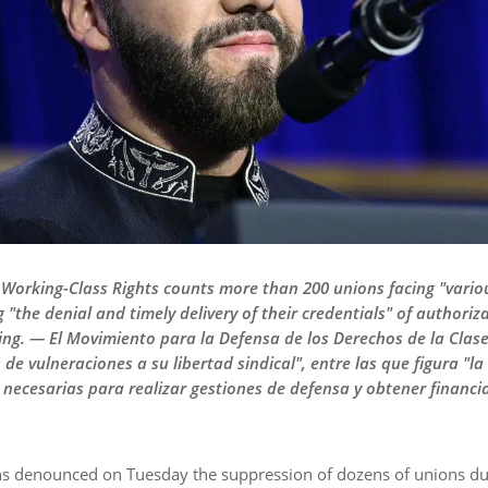
orking-Class Rights counts more than 200 unions facing "various
 "the denial and timely delivery of their credentials" of authori
ing. — El Movimiento para la Defensa de los Derechos de la Clas
 de vulneraciones a su libertad sindical", entre las que figura "
 necesarias para realizar gestiones de defensa y obtener financi
ns denounced on Tuesday the suppression of dozens of unions dur