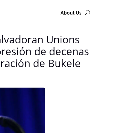
About Us
alvadoran Unions
resión de decenas
tración de Bukele