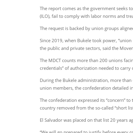
The report comes as the government seeks to h
(ILO), fail to comply with labor norms and trea
The request is backed by union groups aligne
Since 2019, when Bukele took power, “union 
the public and private sectors, said the Mov
The MDCT counts more than 200 unions facing “
credentials” of authorization needed to carry
During the Bukele administration, more than 
union members, the confederation detailed in
The confederation expressed its “concern” to
country removed from the so-called “short list
El Salvador was placed on that list 20 years 
“We will go prepared to justify before every c