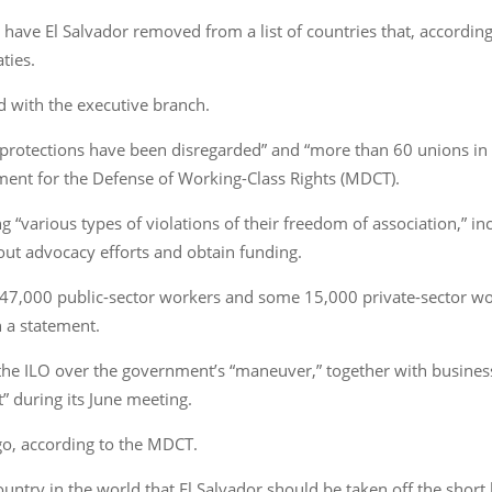
ave El Salvador removed from a list of countries that, according
ties.
d with the executive branch.
protections have been disregarded” and “more than 60 unions in
ement for the Defense of Working-Class Rights (MDCT).
various types of violations of their freedom of association,” incl
 out advocacy efforts and obtain funding.
47,000 public-sector workers and some 15,000 private-sector wor
 a statement.
 the ILO over the government’s “maneuver,” together with business
” during its June meeting.
ago, according to the MDCT.
ountry in the world that El Salvador should be taken off the short