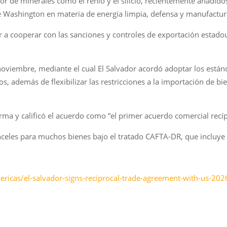
or de minerales como el renio y el silicio, recientemente añadidos
e Washington en materia de energía limpia, defensa y manufactur
 a cooperar con las sanciones y controles de exportación estado
noviembre, mediante el cual El Salvador acordó adoptar los está
s, además de flexibilizar las restricciones a la importación de b
rma y calificó el acuerdo como “el primer acuerdo comercial recíp
anceles para muchos bienes bajo el tratado CAFTA-DR, que incluy
ricas/el-salvador-signs-reciprocal-trade-agreement-with-us-202