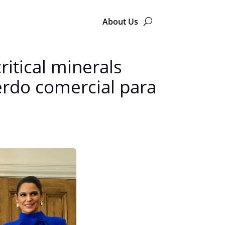
About Us
ritical minerals
erdo comercial para