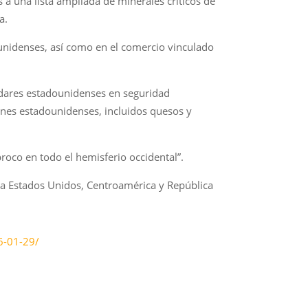
 a una lista ampliada de minerales críticos de
a.
unidenses, así como en el comercio vinculado
ndares estadounidenses en seguridad
ienes estadounidenses, incluidos quesos y
roco en todo el hemisferio occidental”.
e a Estados Unidos, Centroamérica y República
6-01-29/