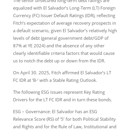
The senior unsecured long-term debt ratings are
equalized with El Salvador’s Long-Term (LT) Foreign
Currency (FC) Issuer Default Ratings (IDR), reflecting
Fitch’s expectation of average recovery prospects in
a default scenario, given El Salvador’s relatively high
levels of debt (general government debt/GDP of
87% at YE 2024) and the absence of any other
clearly identifiable criteria factors that would cause
us to notch the debt up or down from the IDR.
On April 30. 2025, Fitch affirmed El Salvador’s LT
FC IDR at ‘B-‘ with a Stable Rating Outlook.
The following ESG issues represent Key Rating
Drivers for the LT FC IDR and in turn these bonds.
ESG – Governance: El Salvador has an ESG
Relevance Score (RS) of ‘5’ for both Political Stability
and Rights and for the Rule of Law, Institutional and