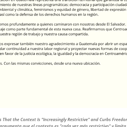
hat the Context Is "Increasingly Restrictive" and Curbs Freedo
rgumenta que el contexto es "cada vez más restrictivo" y limita