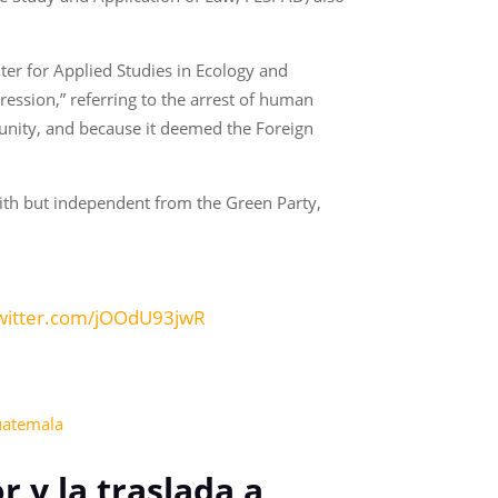
ter for Applied Studies in Ecology and
ression,” referring to the arrest of human
munity, and because it deemed the Foreign
with but independent from the Green Party,
twitter.com/jOOdU93jwR
guatemala
r y la traslada a