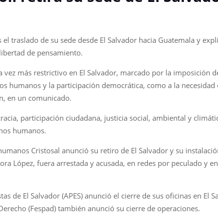
 el traslado de su sede desde El Salvador hacia Guatemala y expl
 libertad de pensamiento.
a vez más restrictivo en El Salvador, marcado por la imposición d
hos humanos y la participación democrática, como a la necesidad 
ión, en un comunicado.
cia, participación ciudadana, justicia social, ambiental y climát
echos humanos.
humanos Cristosal anunció su retiro de El Salvador y su instalaci
ra López, fuera arrestada y acusada, en redes por peculado y en l
tas de El Salvador (APES) anunció el cierre de sus oficinas en El Sa
 Derecho (Fespad) también anunció su cierre de operaciones.