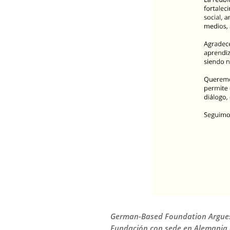
German-Based Foundation Argues T
Fundación con sede en Alemania a