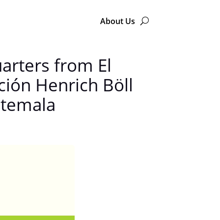
About Us
arters from El
ión Henrich Böll
uatemala