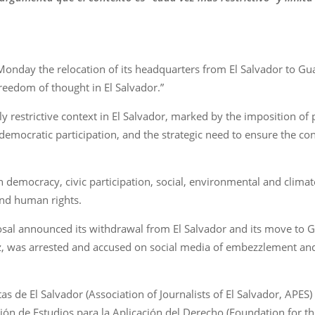
nday the relocation of its headquarters from El Salvador to Gua
freedom of thought in El Salvador.”
y restrictive context in El Salvador, marked by the imposition of
mocratic participation, and the strategic need to ensure the cont
 democracy, civic participation, social, environmental and climat
and human rights.
tosal announced its withdrawal from El Salvador and its move to Gu
z, was arrested and accused on social media of embezzlement and 
 de El Salvador (Association of Journalists of El Salvador, APES) 
ión de Estudios para la Aplicación del Derecho (Foundation for t