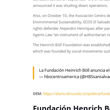
announced it was shutting down operations.
Also, on October 10, the Asociación Centro de
Environmental Sustainability, ECOS El Salvado
rights defender Alejandro Henríquez after par
Agents Law “an instrument of authoritarian co
The Heinrich Böll Foundation was established 
which was founded by social movements such 
La Fundación Heinrich Böll anuncia 
— hbscentroamerica (@HBSsansalva
DEM:
https://diario.elmundo.sv/politica/fund
Fundación Henrich Böl