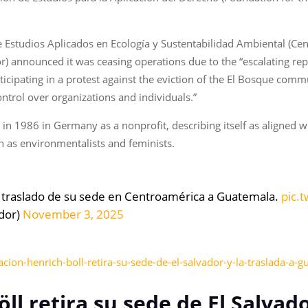
 Estudios Aplicados en Ecología y Sustentabilidad Ambiental (Cen
r) announced it was ceasing operations due to the “escalating rep
ticipating in a protest against the eviction of the El Bosque com
ntrol over organizations and individuals.”
in 1986 in Germany as a nonprofit, describing itself as aligned 
as environmentalists and feminists.
el traslado de su sede en Centroamérica a Guatemala.
pic.
dor)
November 3, 2025
acion-henrich-boll-retira-su-sede-de-el-salvador-y-la-traslada-a-
l retira su sede de El Salvado