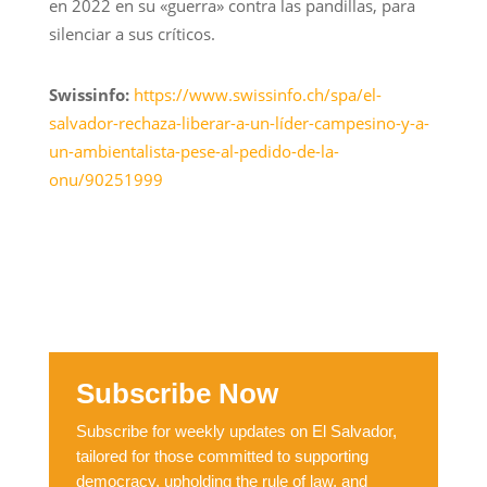
en 2022 en su «guerra» contra las pandillas, para
silenciar a sus críticos.
Swissinfo:
https://www.swissinfo.ch/spa/el-
salvador-rechaza-liberar-a-un-líder-campesino-y-a-
un-ambientalista-pese-al-pedido-de-la-
onu/90251999
Subscribe Now
Subscribe for weekly updates on El Salvador,
tailored for those committed to supporting
democracy, upholding the rule of law, and