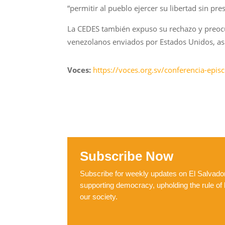
“permitir al pueblo ejercer su libertad sin pre
La CEDES también expuso su rechazo y preocup
venezolanos enviados por Estados Unidos, así
Voces:
https://voces.org.sv/conferencia-epi
Subscribe Now
Subscribe for weekly updates on El Salvador,
supporting democracy, upholding the rule of 
our society.