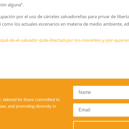
sión alguna”.
ación por el uso de cárceles salvadoreñas para privar de liberta
 como los actuales escenarios en materia de medio ambiente, edu
scopal-de-el-salvador-pide-libertad-por-los-inocentes-y-por-qui
 tailored for those committed to
law, and promoting diversity in