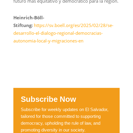
futuro más equitativo y democrático para la región.
Heinrich-Böll-
Stiftung:
https://sv.boell.org/es/2025/02/28/se-
desarrollo-el-dialogo-regional-democracias-
autonomia-local-y-migraciones-en
Subscribe Now
Subscribe for weekly updates on El Salvador,
tailored for those committed to supporting
democracy, upholding the rule of law, and
promoting diversity in our society.