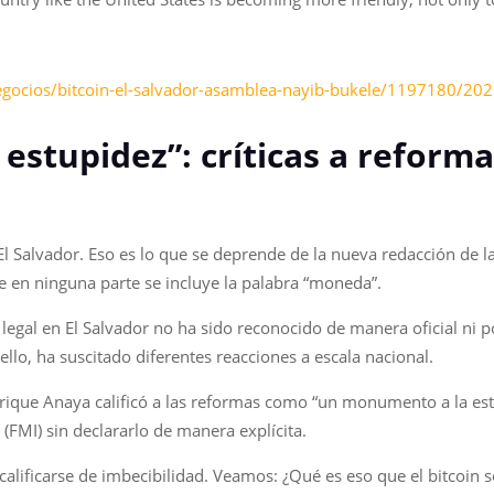
egocios/bitcoin-el-salvador-asamblea-nayib-bukele/1197180/202
stupidez”: críticas a reformas
El Salvador. Eso es lo que se deprende de la nueva redacción de l
e en ninguna parte se incluye la palabra “moneda”.
egal en El Salvador no ha sido reconocido de manera oficial ni p
llo, ha suscitado diferentes reacciones a escala nacional.
nrique Anaya calificó a las reformas como “un monumento a la est
(FMI) sin declararlo de manera explícita.
lificarse de imbecibilidad. Veamos: ¿Qué es eso que el bitcoin s