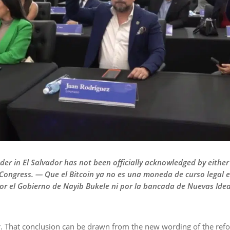
ender in El Salvador has not been officially acknowledged by eith
 Congress. — Que el Bitcoin ya no es una moneda de curso legal e
por el Gobierno de Nayib Bukele ni por la bancada de Nuevas Idea
ador. That conclusion can be drawn from the new wording of the re