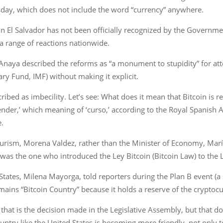
esday, which does not include the word “currency” anywhere.
er in El Salvador has not been officially recognized by the Govern
d a range of reactions nationwide.
 Anaya described the reforms as “a monument to stupidity” for a
ry Fund, IMF) without making it explicit.
ibed as imbecility. Let’s see: What does it mean that Bitcoin is reg
 tender,’ which meaning of ‘curso,’ according to the Royal Spanish 
e.
Tourism, Morena Valdez, rather than the Minister of Economy, Ma
ter was the one who introduced the Ley Bitcoin (Bitcoin Law) to the
tates, Milena Mayorga, told reporters during the Plan B event (a s
ains “Bitcoin Country” because it holds a reserve of the cryptocu
 that is the decision made in the Legislative Assembly, but that d
untry like the United States is becoming more friendly, not only 