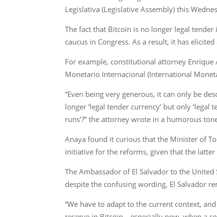
Legislativa (Legislative Assembly) this Wedn
The fact that Bitcoin is no longer legal tend
caucus in Congress. As a result, it has elicite
For example, constitutional attorney Enrique
Monetario Internacional (International Moneta
“Even being very generous, it can only be descr
longer ‘legal tender currency’ but only ‘legal
runs’?” the attorney wrote in a humorous ton
Anaya found it curious that the Minister of 
initiative for the reforms, given that the lat
The Ambassador of El Salvador to the United S
despite the confusing wording, El Salvador rem
“We have to adapt to the current context, and
reserve in Bitcoin—especially now, when a co