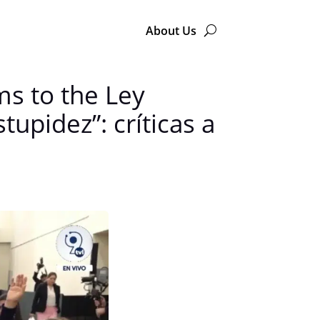
About Us
ms to the Ley
upidez”: críticas a