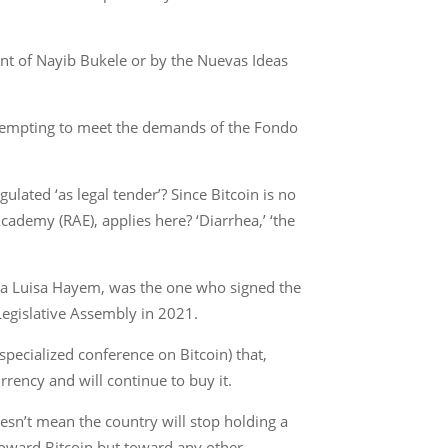
ment of Nayib Bukele or by the Nuevas Ideas
ttempting to meet the demands of the Fondo
ulated ‘as legal tender’? Since Bitcoin is no
Academy (RAE), applies here? ‘Diarrhea,’ ‘the
ría Luisa Hayem, was the one who signed the
 Legislative Assembly in 2021.
pecialized conference on Bitcoin) that,
rrency and will continue to buy it.
oesn’t mean the country will stop holding a
toward Bitcoin but toward any other