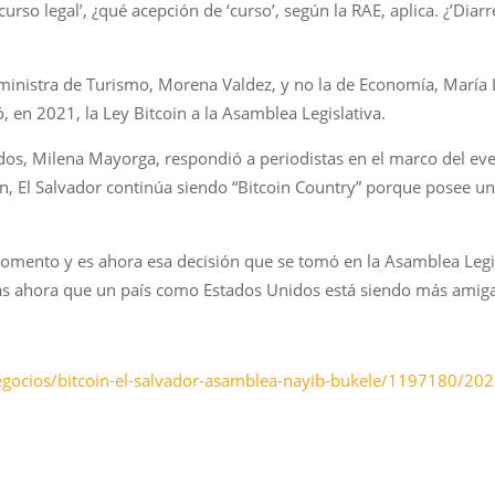
rso legal’, ¿qué acepción de ‘curso’, según la RAE, aplica. ¿’Diarr
inistra de Turismo, Morena Valdez, y no la de Economía, María Lu
, en 2021, la Ley Bitcoin a la Asamblea Legislativa.
os, Milena Mayorga, respondió a periodistas en el marco del eve
ón, El Salvador continúa siendo “Bitcoin Country” porque posee u
omento y es ahora esa decisión que se tomó en la Asamblea Legisl
más ahora que un país como Estados Unidos está siendo más amiga
egocios/bitcoin-el-salvador-asamblea-nayib-bukele/1197180/202