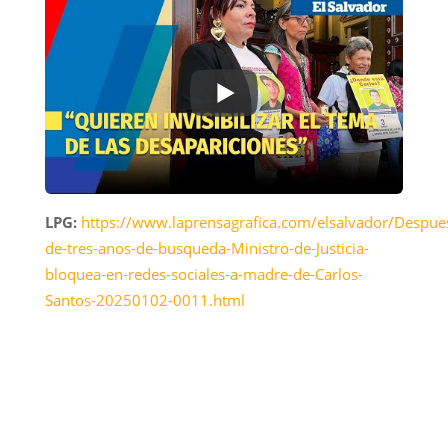
LPG:
https://www.laprensagrafica.com/elsalvador/Despue
de-tres-anos-de-busqueda-Ministro-de-Justicia-
bloquea-en-redes-sociales-a-madre-de-Carlos-
Santos-20250102-0011.html