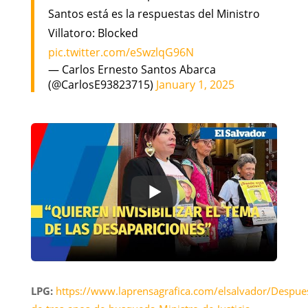
Santos está es la respuestas del Ministro
Villatoro: Blocked
pic.twitter.com/eSwzlqG96N
— Carlos Ernesto Santos Abarca
(@CarlosE93823715)
January 1, 2025
LPG:
https://www.laprensagrafica.com/elsalvador/Despue