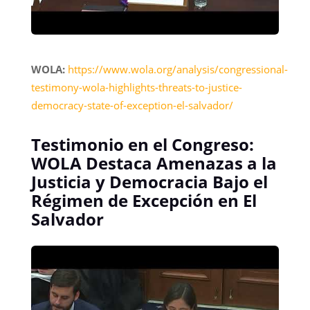
WOLA:
https://www.wola.org/analysis/congressional-
testimony-wola-highlights-threats-to-justice-
democracy-state-of-exception-el-salvador/
Testimonio en el Congreso:
WOLA Destaca Amenazas a la
Justicia y Democracia Bajo el
Régimen de Excepción en El
Salvador