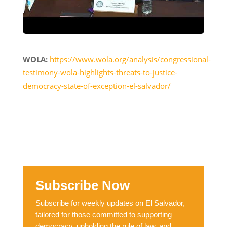
WOLA:
https://www.wola.org/analysis/congressional-
testimony-wola-highlights-threats-to-justice-
democracy-state-of-exception-el-salvador/
Subscribe Now
Subscribe for weekly updates on El Salvador,
tailored for those committed to supporting
democracy, upholding the rule of law, and