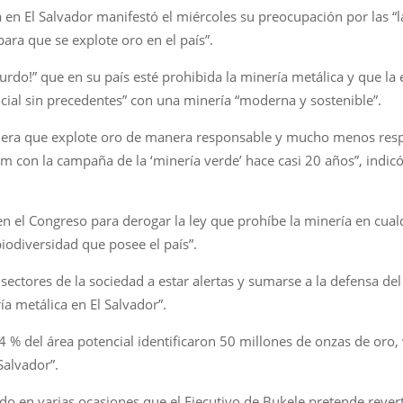
 en El Salvador manifestó el miércoles su preocupación por las “
para que se explote oro en el país”.
urdo!” que en su país esté prohibida la minería metálica y que la 
cial sin precedentes” con una minería “moderna y sostenible”.
era que explote oro de manera responsable y mucho menos resp
im con la campaña de la ‘minería verde’ hace casi 20 años”, indic
 en el Congreso para derogar la ley que prohíbe la minería en cu
biodiversidad que posee el país”.
ectores de la sociedad a estar alertas y sumarse a la defensa del 
ía metálica en El Salvador”.
 4 % del área potencial identificaron 50 millones de onzas de oro
Salvador”.
en varias ocasiones que el Ejecutivo de Bukele pretende revertir