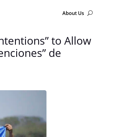
About Us
ntentions” to Allow
enciones” de