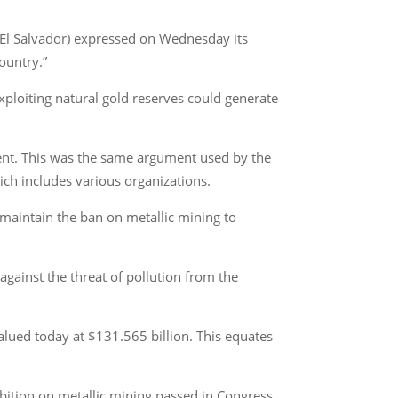
 El Salvador) expressed on Wednesday its
ountry.”
exploiting natural gold reserves could generate
ent. This was the same argument used by the
ch includes various organizations.
 “maintain the ban on metallic mining to
 against the threat of pollution from the
valued today at $131.565 billion. This equates
bition on metallic mining passed in Congress