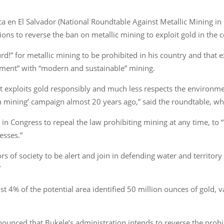
ca en El Salvador (National Roundtable Against Metallic Mining in
ons to reverse the ban on metallic mining to exploit gold in the c
urd!” for metallic mining to be prohibited in his country and that 
ment” with “modern and sustainable” mining.
t exploits gold responsibly and much less respects the environm
 mining’ campaign almost 20 years ago,” said the roundtable, whi
 in Congress to repeal the law prohibiting mining at any time, to
esses.”
rs of society to be alert and join in defending water and territory
”
t 4% of the potential area identified 50 million ounces of gold, 
unced that Bukele’s administration intends to reverse the prohi