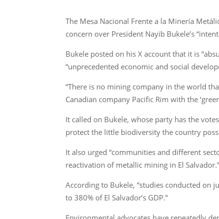
The Mesa Nacional Frente a la Minería Metáli
concern over President Nayib Bukele’s “intenti
Bukele posted on his X account that it is “abs
“unprecedented economic and social develop
“There is no mining company in the world tha
Canadian company Pacific Rim with the ‘green
It called on Bukele, whose party has the votes
protect the little biodiversity the country poss
It also urged “communities and different secto
reactivation of metallic mining in El Salvador.
According to Bukele, “studies conducted on jus
to 380% of El Salvador’s GDP.”
Environmental advocates have repeatedly deno