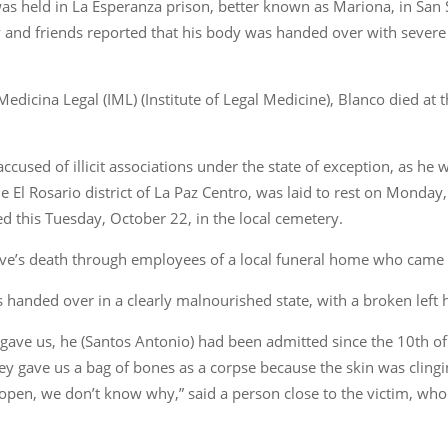
as held in La Esperanza prison, better known as Mariona, in San 
y and friends reported that his body was handed over with severe i
Medicina Legal (IML) (Institute of Legal Medicine), Blanco died at 
cused of illicit associations under the state of exception, as he w
 El Rosario district of La Paz Centro, was laid to rest on Monday, 
d this Tuesday, October 22, in the local cemetery.
tive’s death through employees of a local funeral home who came to
s handed over in a clearly malnourished state, with a broken left 
y gave us, he (Santos Antonio) had been admitted since the 10th of
hey gave us a bag of bones as a corpse because the skin was clingi
 open, we don’t know why,” said a person close to the victim, wh