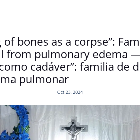
g of bones as a corpse”: Fam
tal from pulmonary edema —
como cadáver”: familia de d
dema pulmonar
Oct 23, 2024