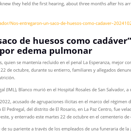
knew they held the first hearing, about three months after his arr
lvador/Nos-entregaron-un-saco-de-huesos-como-cadaver–202410
saco de huesos como cadáver”:
al por edema pulmonar
s, quien se mantenía recluido en el penal La Esperanza, mejor c
 22 de octubre, durante su entierro, familiares y allegados denu
trición.
egal (IML), Blanco murió en el Hospital Rosales de San Salvador,
 2022, acusado de agrupaciones ilícitas en el marco del régimen 
n El Pedregal, del distrito de El Rosario, en La Paz Centro, fue vela
este, y enterrado este martes 22 de octubre en el cementerio de 
 de su pariente a través de los empleados de una funeraria de la z