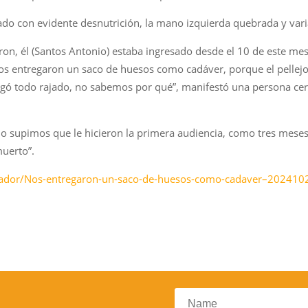
do con evidente desnutrición, la mano izquierda quebrada y vari
on, él (Santos Antonio) estaba ingresado desde el 10 de este mes (
s entregaron un saco de huesos como cadáver, porque el pellejo 
egó todo rajado, no sabemos por qué”, manifestó una persona cerc
solo supimos que le hicieron la primera audiencia, como tres mes
muerto”.
lvador/Nos-entregaron-un-saco-de-huesos-como-cadaver–202410