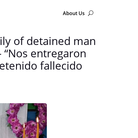
About Us
ily of detained man
 “Nos entregaron
etenido fallecido