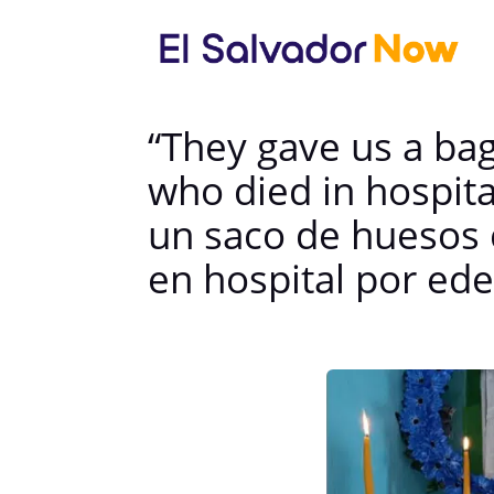
“They gave us a ba
who died in hospi
un saco de huesos 
en hospital por e