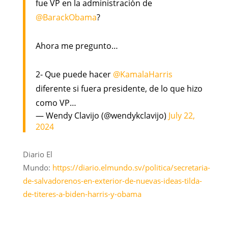
fue VP en la administración de
@BarackObama
?
Ahora me pregunto…
2- Que puede hacer
@KamalaHarris
diferente si fuera presidente, de lo que hizo
como VP…
— Wendy Clavijo (@wendykclavijo)
July 22,
2024
Diario El
Mundo:
https://diario.elmundo.sv/politica/secretaria-
de-salvadorenos-en-exterior-de-nuevas-ideas-tilda-
de-titeres-a-biden-harris-y-obama