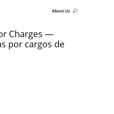
About Us
ror Charges —
as por cargos de