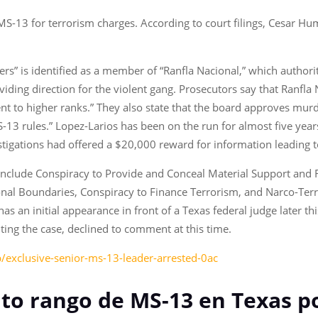
MS-13 for terrorism charges. According to court filings, Cesar H
s” is identified as a member of “Ranfla Nacional,” which authorit
iding direction for the violent gang. Prosecutors say that Ranfla 
to higher ranks.” They also state that the board approves murde
MS-13 rules.” Lopez-Larios has been on the run for almost five year
igations had offered a $20,000 reward for information leading to
 include Conspiracy to Provide and Conceal Material Support and R
al Boundaries, Conspiracy to Finance Terrorism, and Narco-Terro
has an initial appearance in front of a Texas federal judge later th
ting the case, declined to comment at this time.
exclusive-senior-ms-13-leader-arrested-0ac
alto rango de MS-13 en Texas p