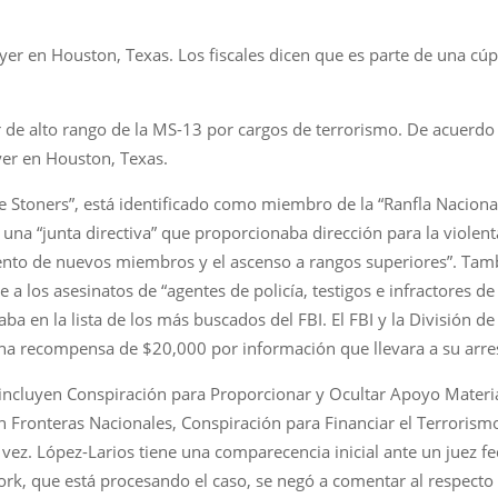
er en Houston, Texas. Los fiscales dicen que es parte de una cúp
er de alto rango de la MS-13 por cargos de terrorismo. De acuerd
er en Houston, Texas.
e Stoners”, está identificado como miembro de la “Ranfla Nacional
na “junta directiva” que proporcionaba dirección para la violenta 
ento de nuevos miembros y el ascenso a rangos superiores”. Tamb
 a los asesinatos de “agentes de policía, testigos e infractores d
ba en la lista de los más buscados del FBI. El FBI y la División d
una recompensa de $20,000 por información que llevara a su arre
incluyen Conspiración para Proporcionar y Ocultar Apoyo Materia
 Fronteras Nacionales, Conspiración para Financiar el Terrorism
ez. López-Larios tiene una comparecencia inicial ante un juez fed
York, que está procesando el caso, se negó a comentar al respect