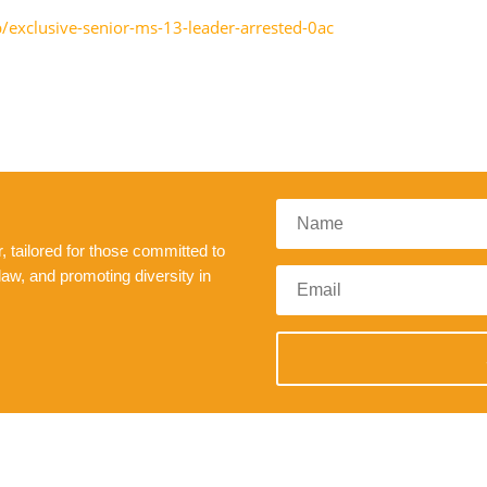
exclusive-senior-ms-13-leader-arrested-0ac
 tailored for those committed to
law, and promoting diversity in