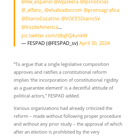
@dw_espanol
@AlJazeera
@ipsnoticias
@_elfaro_
@elsalvadorcom
@prensagrafica
@DiarioCoLatino
@VOCESDiarioSV
@VozdeAmerica
…
pic.twitter.com/z8qEQ4unkW
— FESPAD (@FESPAD_sv)
April 30, 2024
“To argue that a single legislative composition
approves and ratifies a constitutional reform
implies ‘the incorporation of constitutional rigidity
as a guarantee element’ is a deceitful attitude of
political actors,” FESPAD added.
Various organizations had already criticized the
reform – made without following proper procedure
and without any prior study – the approval of which
after an election is prohibited by the very