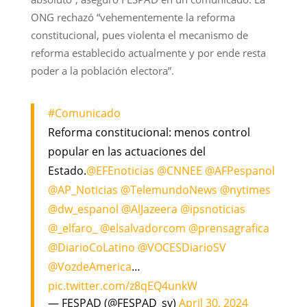
ONG rechazó “vehementemente la reforma
constitucional, pues violenta el mecanismo de
reforma establecido actualmente y por ende resta
poder a la población electora”.
#Comunicado
Reforma constitucional: menos control
popular en las actuaciones del
Estado.
@EFEnoticias
@CNNEE
@AFPespanol
@AP_Noticias
@TelemundoNews
@nytimes
@dw_espanol
@AlJazeera
@ipsnoticias
@_elfaro_
@elsalvadorcom
@prensagrafica
@DiarioCoLatino
@VOCESDiarioSV
@VozdeAmerica
…
pic.twitter.com/z8qEQ4unkW
— FESPAD (@FESPAD_sv)
April 30, 2024