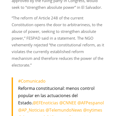
approved by the ruling party in Congress, would
seek to “strengthen absolute power” in El Salvador.
“The reform of Article 248 of the current
Constitution opens the door to arbitrariness, to the
abuse of power, seeking to strengthen absolute
power,” FESPAD said in a statement. The NGO
vehemently rejected “the constitutional reform, as it
violates the currently established reform
mechanism and therefore reduces the power of the
electorate.”
#Comunicado
Reforma constitucional: menos control
popular en las actuaciones del
Estado.
@EFEnoticias
@CNNEE
@AFPespanol
@AP_Noticias
@TelemundoNews
@nytimes