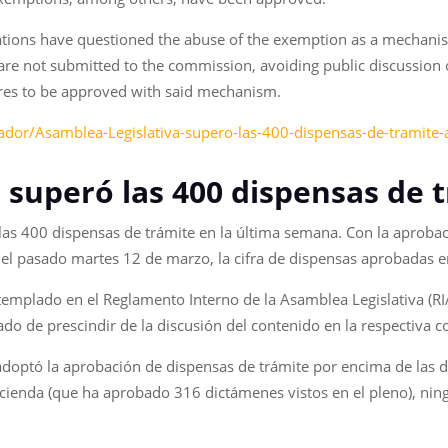
zations have questioned the abuse of the exemption as a mechanis
s are not submitted to the commission, avoiding public discussion o
res to be approved with said mechanism.
vador/Asamblea-Legislativa-supero-las-400-dispensas-de-trami
 superó las 400 dispensas de
las 400 dispensas de trámite en la última semana. Con la aprobac
l pasado martes 12 de marzo, la cifra de dispensas aprobadas en 
emplado en el Reglamento Interno de la Asamblea Legislativa (RI
ado de prescindir de la discusión del contenido en la respectiva co
a adoptó la aprobación de dispensas de trámite por encima de las
cienda (que ha aprobado 316 dictámenes vistos en el pleno), ning