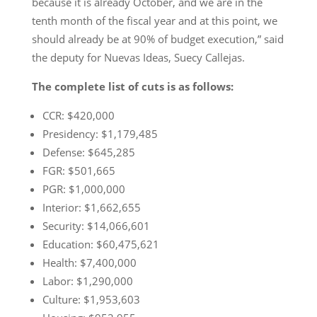
because it is already October, and we are in the
tenth month of the fiscal year and at this point, we
should already be at 90% of budget execution,” said
the deputy for Nuevas Ideas, Suecy Callejas.
The complete list of cuts is as follows:
CCR: $420,000
Presidency: $1,179,485
Defense: $645,285
FGR: $501,665
PGR: $1,000,000
Interior: $1,662,655
Security: $14,066,601
Education: $60,475,621
Health: $7,400,000
Labor: $1,290,000
Culture: $1,953,603