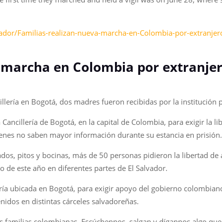
ador/Familias-realizan-nueva-marcha-en-Colombia-por-extranjer
a marcha en Colombia por extranje
illería en Bogotá, dos madres fueron recibidas por la institución 
 Cancillería de Bogotá, en la capital de Colombia, para exigir la 
enes no saben mayor información durante su estancia en prisión
dos, pitos y bocinas, más de 50 personas pidieron la libertad d
 de este año en diferentes partes de El Salvador.
ería ubicada en Bogotá, para exigir apoyo del gobierno colombian
enidos en distintas cárceles salvadoreñas.
amilias colombianas. Escúchennos, salgan y dígannos algo que no