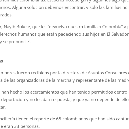
nos. Alguna solución debemos encontrar, y solo las familias no 
urados.
r, Nayib Bukele, que les “devuelva nuestra familia a Colombia” y
 derechos humanos que están padeciendo sus hijos en El Salvador,
y se pronuncie”.
as
s madres fueron recibidas por la directora de Asuntos Consulares d
na de las organizadoras de la marcha y representante de las madr
que han hecho los acercamientos que han tenido permitidos dentro
de deportación y no les dan respuesta, y que ya no depende de el
zar.
ancillería tienen el reporte de 65 colombianos que han sido captu
ue eran 33 personas.