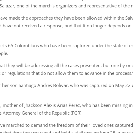
 Salazar, one of the march’s organizers and representative of the
 have made the approaches they have been allowed within the Salv
 have not received a response, and that it no longer depends on
eports 65 Colombians who have been captured under the state of 
ple.
t they will be addressing all the cases presented, but one by one
or regulations that do not allow them to advance in the process.
 her son Santiago Andrés Bolívar, who was captured on May 22 o
, mother of Jhackson Alexis Arias Pérez, who has been missing in
e Attorney General of the Republic (FGR).
e marched to demand the freedom of their loved ones captured in El
 first time they marched and held a vigil was on June 28, where s