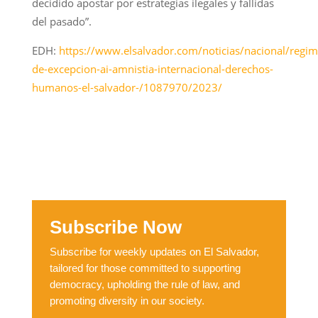
decidido apostar por estrategias ilegales y fallidas
del pasado”.
EDH:
https://www.elsalvador.com/noticias/nacional/regim
de-excepcion-ai-amnistia-internacional-derechos-
humanos-el-salvador-/1087970/2023/
Subscribe Now
Subscribe for weekly updates on El Salvador,
tailored for those committed to supporting
democracy, upholding the rule of law, and
promoting diversity in our society.