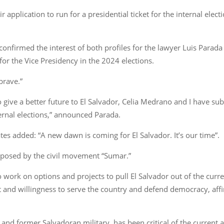
application to run for a presidential ticket for the internal elect
 confirmed the interest of both profiles for the lawyer Luis Para
for the Vice Presidency in the 2024 elections.
brave.”
to give a better future to El Salvador, Celia Medrano and I have su
ternal elections,” announced Parada.
tes added: “A new dawn is coming for El Salvador. It’s our time”.
posed by the civil movement “Sumar.”
 work on options and projects to pull El Salvador out of the curren
rit and willingness to serve the country and defend democracy, a
, and former Salvadoran military, has been critical of the current 