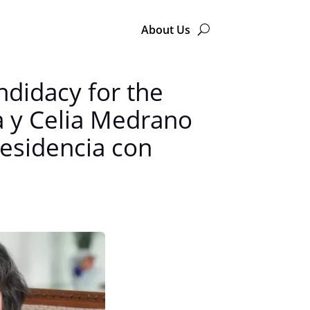
About Us
ndidacy for the
a y Celia Medrano
residencia con