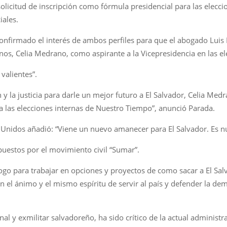
licitud de inscripción como fórmula presidencial para las eleccio
iales.
a confirmado el interés de ambos perfiles para que el abogado Lui
os, Celia Medrano, como aspirante a la Vicepresidencia en las e
valientes”.
n y la justicia para darle un mejor futuro a El Salvador, Celia Me
a las elecciones internas de Nuestro Tiempo”, anunció Parada.
 Unidos añadió: “Viene un nuevo amanecer para El Salvador. Es n
uestos por el movimiento civil “Sumar”.
go para trabajar en opciones y proyectos de como sacar a El Salva
n el ánimo y el mismo espíritu de servir al país y defender la dem
onal y exmilitar salvadoreño, ha sido crítico de la actual administ