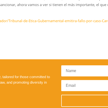
ancionar, ahora vamos a ver si tienen el más importante, el que de
ador/Tribunal-de-Etica-Gubernamental-emitira-fallo-por-caso-Ca
 tailored for those committed to
law, and promoting diversity in