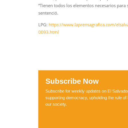
“Tienen todos los elementos necesarios para s
sentenció.
LPG:
https://www.laprensagrafica.com/elsalv
0093.html
Subscribe Now
Subscribe for weekly updates on El Salvador,
supporting democracy, upholding the rule of 
our society.