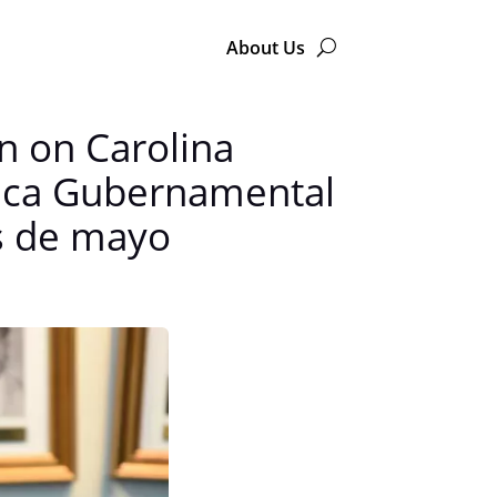
About Us
on on Carolina
tica Gubernamental
es de mayo