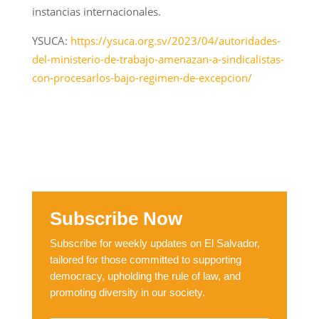
instancias internacionales.
YSUCA:
https://ysuca.org.sv/2023/04/autoridades-
del-ministerio-de-trabajo-amenazan-a-sindicalistas-
con-procesarlos-bajo-regimen-de-excepcion/
Subscribe Now
Subscribe for weekly updates on El Salvador,
tailored for those committed to supporting
democracy, upholding the rule of law, and
promoting diversity in our society.