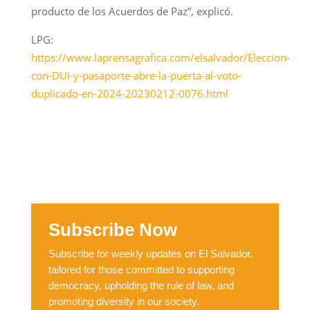
producto de los Acuerdos de Paz”, explicó.
LPG:
https://www.laprensagrafica.com/elsalvador/Eleccion-
con-DUI-y-pasaporte-abre-la-puerta-al-voto-
duplicado-en-2024-20230212-0076.html
Subscribe Now
Subscribe for weekly updates on El Salvador,
tailored for those committed to supporting
democracy, upholding the rule of law, and
promoting diversity in our society.