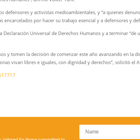
os defensores y activistas medioambientales, y “a quienes denunci
tas encarcelados por hacer su trabajo esencial y a defensores y 
 la Declaración Universal de Derechos Humanos y a terminar “de 
s y tomen la decisión de comenzar este año avanzando en la dir
nas vivan libres e iguales, con dignidad y derechos”, solicitó el 
1517717
 tailored for those committed to