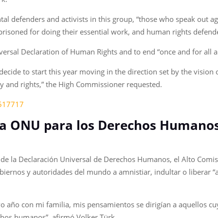
 defenders and activists in this group, “those who speak out ag
prisoned for doing their essential work, and human rights defende
versal Declaration of Human Rights and to end “once and for all a
cide to start this year moving in the direction set by the vision 
nity and rights,” the High Commissioner requested.
1517717
la ONU para los Derechos Humanos
io de la Declaración Universal de Derechos Humanos, el Alto Com
ernos y autoridades del mundo a amnistiar, indultar o liberar “a
o año con mi familia, mis pensamientos se dirigían a aquellos c
chos humanos”, afirmó Volker Türk.