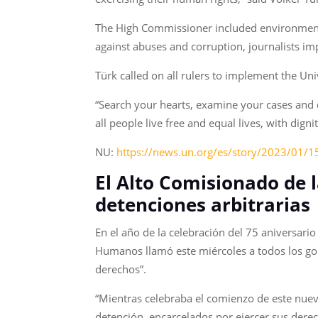
The High Commissioner included environmental
against abuses and corruption, journalists im
Türk called on all rulers to implement the Uni
“Search your hearts, examine your cases and de
all people live free and equal lives, with dig
NU:
https://news.un.org/es/story/2023/01/
El Alto Comisionado de 
detenciones arbitrarias
En el año de la celebración del 75 aniversar
Humanos llamó este miércoles a todos los gobi
derechos”.
“Mientras celebraba el comienzo de este nuev
detención, encarcelados por ejercer sus dere