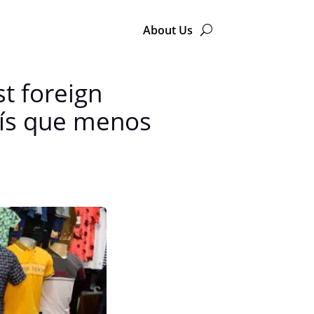
About Us
st foreign
país que menos