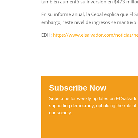
también aumentó su inversión en $473 millon
En su informe anual, la Cepal explica que El 
embargo, “este nivel de ingresos se mantuvo 
EDH:
https://www.elsalvador.com/noticias/n
Subscribe Now
Subscribe for weekly updates on El Salvador,
supporting democracy, upholding the rule of 
our society.