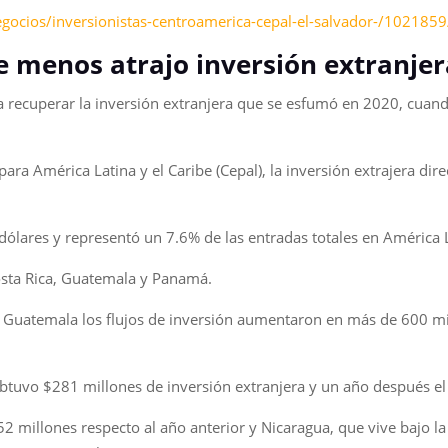
egocios/inversionistas-centroamerica-cepal-el-salvador-/102185
ue menos atrajo inversión extranjer
recuperar la inversión extranjera que se esfumó en 2020, cuando
a América Latina y el Caribe (Cepal), la inversión extrajera direc
 dólares y representó un 7.6% de las entradas totales en América L
Costa Rica, Guatemala y Panamá.
Guatemala los flujos de inversión aumentaron en más de 600 mil
 obtuvo $281 millones de inversión extranjera y un año después e
 millones respecto al año anterior y Nicaragua, que vive bajo la 