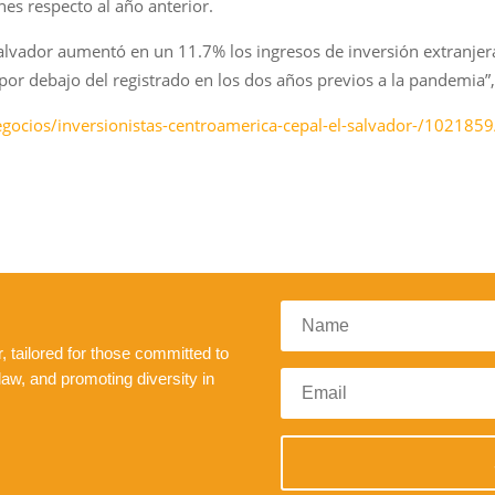
es respecto al año anterior.
Salvador aumentó en un 11.7% los ingresos de inversión extranjera 
por debajo del registrado en los dos años previos a la pandemia”,
egocios/inversionistas-centroamerica-cepal-el-salvador-/102185
 tailored for those committed to
law, and promoting diversity in