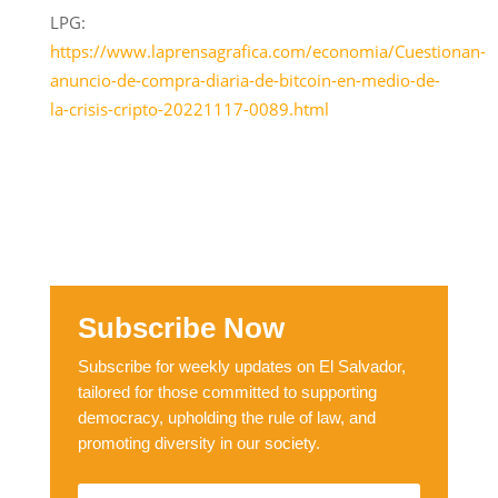
LPG:
https://www.laprensagrafica.com/economia/Cuestionan-
anuncio-de-compra-diaria-de-bitcoin-en-medio-de-
la-crisis-cripto-20221117-0089.html
Subscribe Now
Subscribe for weekly updates on El Salvador,
tailored for those committed to supporting
democracy, upholding the rule of law, and
promoting diversity in our society.