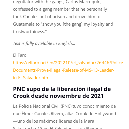
negotiator with the gangs, Carlos Marroquín,
confessed to a gang member that he personally
took Canales out of prison and drove him to
Guatemala to “show you [the gang] my loyalty and
trustworthiness.”
Text is fully available in English…
El Faro:
https://elfaro.net/en/202210/el_salvador/26446/Police-
Documents-Prove-Illegal-Release-of-MS-13-Leader-
in-El-Salvador.htm
PNC supo de la liberación ilegal de
Crook desde noviembre de 2021
La Policía Nacional Civil (PNC) tuvo conocimiento de
que Élmer Canales Rivera, alias Crook de Hollywood
—uno de los máximos líderes de la Mara
Salvatrucha-13 en El Salvador—, fue liberado