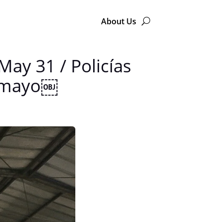
About Us
 May 31 / Policías
e mayo￼