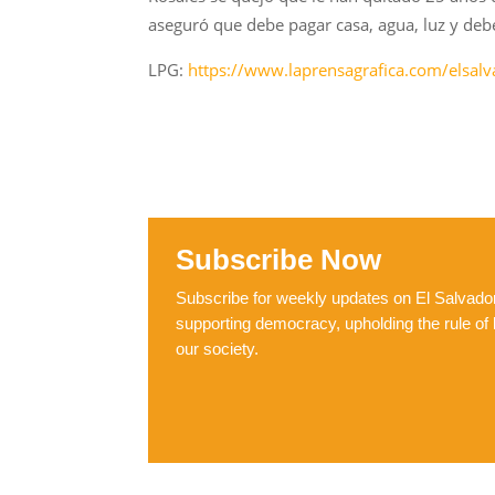
aseguró que debe pagar casa, agua, luz y debe
LPG:
https://www.laprensagrafica.com/elsal
Subscribe Now
Subscribe for weekly updates on El Salvador,
supporting democracy, upholding the rule of 
our society.