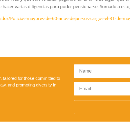
 hacer varias diligencias para poder pensionarse. Sumado a esto, 
vador/Policias-mayores-de-60-anos-dejan-sus-cargos-el-31-de-
 tailored for those committed to
law, and promoting diversity in