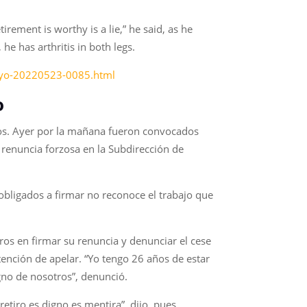
rement is worthy is a lie,” he said, as he
 he has arthritis in both legs.
mayo-20220523-0085.html
o
ños. Ayer por la mañana fueron convocados
u renuncia forzosa en la Subdirección de
obligados a firmar no reconoce el trabajo que
ros en firmar su renuncia y denunciar el cese
tención de apelar. “Yo tengo 26 años de estar
gno de nosotros”, denunció.
etiro es digno es mentira”, dijo, pues