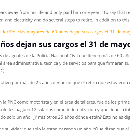
s away from his life and only paid him one year. “To say that reti
and electricity and do several steps to retire. In addition to this,
vador/Policias-mayores-de-60-anos-dejan-sus-cargos-el-31-de-
años dejan sus cargos el 31 de may
 de agentes de la Policía Nacional Civil que tienen más de 60 a
l área administrativa, técnica y de servicios para que firmaran s
C).
ativo por más de 25 años denunció que el retiro que estuvieron 
n la PNC como motorista y en el área de talleres, fue de los prime
solo les paguen 12 salarios como indemnización y que tiene la in
ando solo un año. ¿Y mis otros 25 años dónde están? Esto no es di
e su vida y que solo le están pagando un año. “Que digan que el r