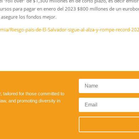
 “roll over” de $1,300 millones en de corto plazo, es decir emiti
ecursos para pagar en enero del 2023 $800 millones de un eurobo
 asegure los fondos mejor.
mia/Riesgo-pais-de-El-Salvador-sigue-al-alza-y-rompe-record-2
 tailored for those committed to
law, and promoting diversity in