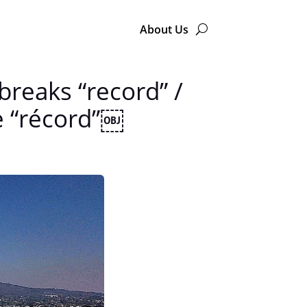
About Us
 breaks “record” /
pe “récord”￼