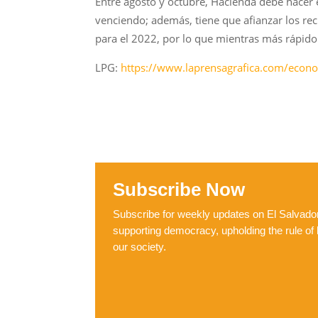
Entre agosto y octubre, Hacienda debe hacer el
venciendo; además, tiene que afianzar los r
para el 2022, por lo que mientras más rápido
LPG:
https://www.laprensagrafica.com/econo
Subscribe Now
Subscribe for weekly updates on El Salvador,
supporting democracy, upholding the rule of 
our society.