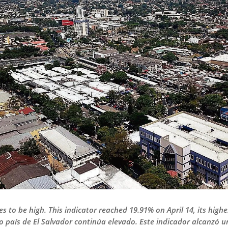
es to be high. This indicator reached 19.91% on April 14, its hig
o país de El Salvador continúa elevado. Este indicador alcanzó un