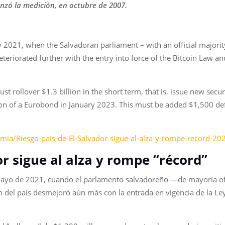
nzó la medición, en octubre de 2007.
 2021, when the Salvadoran parliament – with an official majorit
deteriorated further with the entry into force of the Bitcoin Law 
rollover $1.3 billion in the short term, that is, issue new securit
on of a Eurobond in January 2023. This must be added $1,500 defi
mia/Riesgo-pais-de-El-Salvador-sigue-al-alza-y-rompe-record-2
or sigue al alza y rompe “récord”
n mayo de 2021, cuando el parlamento salvadoreño —de mayoría ofi
ción del país desmejoró aún más con la entrada en vigencia de la L