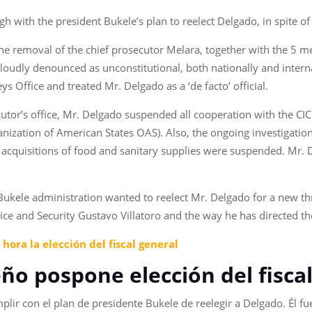
gh with the president Bukele’s plan to reelect Delgado, in spite 
he removal of the chief prosecutor Melara, together with the 5 
oudly denounced as unconstitutional, both nationally and intern
ys Office and treated Mr. Delgado as a ‘de facto’ official.
cutor’s office, Mr. Delgado suspended all cooperation with the CI
nization of American States OAS). Also, the ongoing investigatio
acquisitions of food and sanitary supplies were suspended. Mr. D
he Bukele administration wanted to reelect Mr. Delgado for a new 
stice and Security Gustavo Villatoro and the way he has directed th
hora la elección del fiscal general
eño pospone elección del fisca
lir con el plan de presidente Bukele de reelegir a Delgado. Él fu