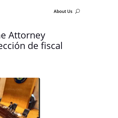
About Us
he Attorney
cción de fiscal