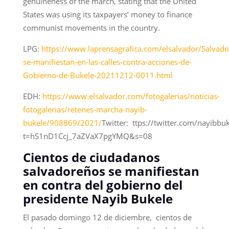
genuineness of the march, stating that the United
States was using its taxpayers’ money to finance
communist movements in the country.
LPG:
https://www.laprensagrafica.com/elsalvador/Salvado
se-manifiestan-en-las-calles-contra-acciones-de-
Gobierno-de-Bukele-20211212-0011.html
EDH:
https://www.elsalvador.com/fotogalerias/noticias-
fotogalerias/retenes-marcha-nayib-
bukele/908869/2021/
Twitter: ttps://twitter.com/nayib
t=hS1nD1Ccj_7aZVaX7pgYMQ&s=08
Cientos de ciudadanos
salvadoreños se manifiestan
en contra del gobierno del
presidente Nayib Bukele
El pasado domingo 12 de diciembre, cientos de