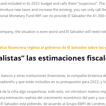
nd included in its 2022 budget and calls them “suspicious”. The 
roduce new taxes and increase the existing, you can only call thei
ational Monetary Fund IMF can no provide El Salvador the $1.300 mi
company, the situation is even worst and El Salvador will need not
ice financiera inglesa al gobierno de El Salvador sobre las 
alistas
” las estimaciones fisca
bancos y otras instituciones financieras, la compañía británica d
lvadoreño y que están incluidos en su presupuesto para 2022, y lo
llá de la cifra algo sospechosa, todo esto, sin introducir nuevos i
na estimación realista del crecimiento económico del país y sus 
El Salvador está pidiendo, de acuerdo al Grupo EMFI de Londres. 