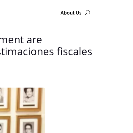
About Us
nment are
estimaciones fiscales