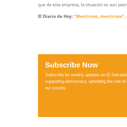
que da esta empresa, la situación es aun peor 
El Diario de Hoy:
“Mentiroso, mentiroso”, d
Subscribe Now
Subscribe for weekly updates on El Salvador,
supporting democracy, upholding the rule of 
our society.