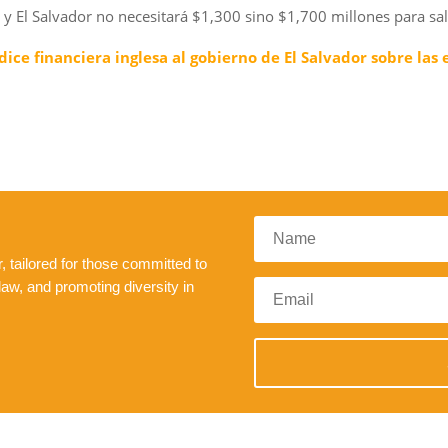
y El Salvador no necesitará $1,300 sino $1,700 millones para salir
ice financiera inglesa al gobierno de El Salvador sobre las 
 tailored for those committed to
law, and promoting diversity in