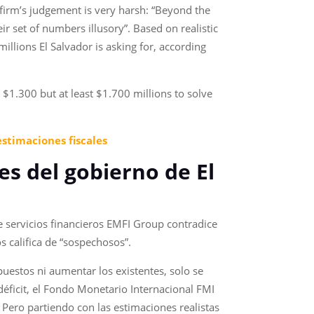
firm’s judgement is very harsh: “Beyond the
r set of numbers illusory”. Based on realistic
llions El Salvador is asking for, according
 $1.300 but at least $1.700 millions to solve
estimaciones fiscales
les del gobierno de El
e servicios financieros EMFI Group contradice
s califica de “sospechosos”.
mpuestos ni aumentar los existentes, solo se
déficit, el Fondo Monetario Internacional FMI
Pero partiendo con las estimaciones realistas